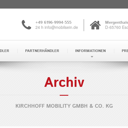
+49 6196-9994-555
Mergenthale
24 h info@mobilsein.de
D-65760 Es
DLER
PARTNERHÄNDLER
INFORMATIONEN
PR
Archiv
KIRCHHOFF MOBILITY GMBH & CO. KG