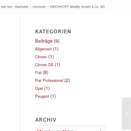
 bist hier:
Startseite
/
Umrüster
/
KIRCHHOFF Mobility GmbH & Co. KG
KATEGORIEN
Beiträge
(9)
(1)
Allgemein
(1)
Citroen
(1)
Citroen DS
(8)
Fiat
(2)
Fiat Professional
(1)
Opel
(1)
Peugeot
KI
K
ARCHIV