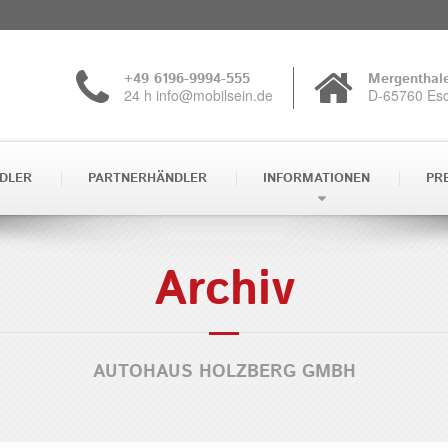
+49 6196-9994-555
Mergenthale
24 h info@mobilsein.de
D-65760 Es
DLER
PARTNERHÄNDLER
INFORMATIONEN
PR
Archiv
AUTOHAUS HOLZBERG GMBH