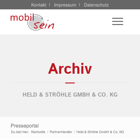
Kontakt
Impressum
Datenschutz
Archiv
HELD & STRÖHLE GMBH & CO. KG
Presseportal
Du bist hier:
Startseite
/
Partnerhändler
/
Held & Ströhle GmbH & Co. KG