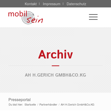
Kontakt
Impressum
Datenschutz
Archiv
AH H.GERICH GMBH&CO.KG
Presseportal
Du bist hier:
Startseite
/
Partnerhändler
/
AH H.Gerich GmbH&Co.KG