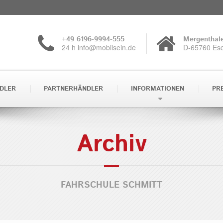
+49 6196-9994-555
Mergenthale
24 h info@mobilsein.de
D-65760 Es
DLER
PARTNERHÄNDLER
INFORMATIONEN
PR
Archiv
FAHRSCHULE SCHMITT